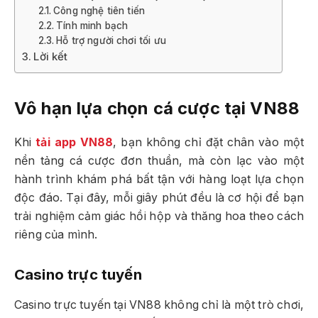
Công nghệ tiên tiến
Tính minh bạch
Hỗ trợ người chơi tối ưu
Lời kết
Vô hạn lựa chọn cá cược tại VN88
Khi
tải app VN88
, bạn không chỉ đặt chân vào một
nền tảng cá cược đơn thuần, mà còn lạc vào một
hành trình khám phá bất tận với hàng loạt lựa chọn
độc đáo. Tại đây, mỗi giây phút đều là cơ hội để bạn
trải nghiệm cảm giác hồi hộp và thăng hoa theo cách
riêng của mình.
Casino trực tuyến
Casino trực tuyến tại VN88 không chỉ là một trò chơi,