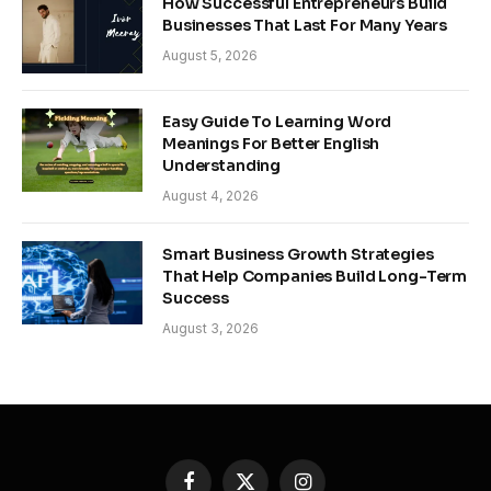
How Successful Entrepreneurs Build
Businesses That Last For Many Years
August 5, 2026
Easy Guide To Learning Word
Meanings For Better English
Understanding
August 4, 2026
Smart Business Growth Strategies
That Help Companies Build Long-Term
Success
August 3, 2026
Facebook
X
Instagram