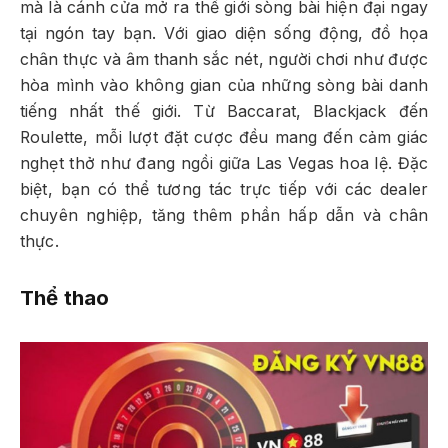
mà là cánh cửa mở ra thế giới sòng bài hiện đại ngay
tại ngón tay bạn. Với giao diện sống động, đồ họa
chân thực và âm thanh sắc nét, người chơi như được
hòa mình vào không gian của những sòng bài danh
tiếng nhất thế giới. Từ Baccarat, Blackjack đến
Roulette, mỗi lượt đặt cược đều mang đến cảm giác
nghẹt thở như đang ngồi giữa Las Vegas hoa lệ. Đặc
biệt, bạn có thể tương tác trực tiếp với các dealer
chuyên nghiệp, tăng thêm phần hấp dẫn và chân
thực.
Thể thao