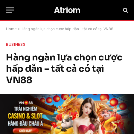
Atriom
Home
»
Hàng ngàn lựa chọn cược hấp dẫn – tất cả có tại VN88
BUSINESS
Hàng ngàn lựa chọn cược
hấp dẫn – tất cả có tại
VN88