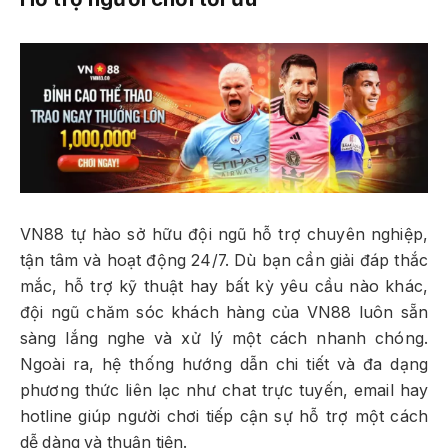
VN88 tự hào sở hữu đội ngũ hỗ trợ chuyên nghiệp,
tận tâm và hoạt động 24/7. Dù bạn cần giải đáp thắc
mắc, hỗ trợ kỹ thuật hay bất kỳ yêu cầu nào khác,
đội ngũ chăm sóc khách hàng của VN88 luôn sẵn
sàng lắng nghe và xử lý một cách nhanh chóng.
Ngoài ra, hệ thống hướng dẫn chi tiết và đa dạng
phương thức liên lạc như chat trực tuyến, email hay
hotline giúp người chơi tiếp cận sự hỗ trợ một cách
dễ dàng và thuận tiện.