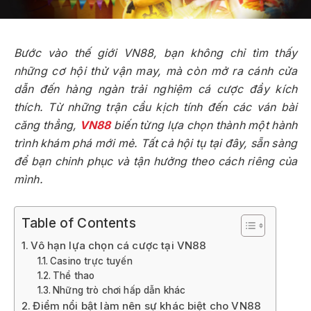
Bước vào thế giới VN88, bạn không chỉ tìm thấy
những cơ hội thử vận may, mà còn mở ra cánh cửa
dẫn đến hàng ngàn trải nghiệm cá cược đầy kích
thích. Từ những trận cầu kịch tính đến các ván bài
căng thẳng,
VN88
biến từng lựa chọn thành một hành
trình khám phá mới mẻ. Tất cả hội tụ tại đây, sẵn sàng
để bạn chinh phục và tận hưởng theo cách riêng của
mình.
Table of Contents
Vô hạn lựa chọn cá cược tại VN88
Casino trực tuyến
Thể thao
Những trò chơi hấp dẫn khác
Điểm nổi bật làm nên sự khác biệt cho VN88